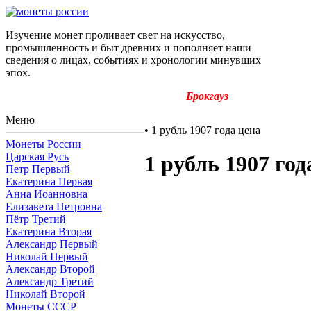
Изучение монет проливает свет на искусство,
промышленность и быт древних и пополняет наши
сведения о лицах, событиях и хронологии минувших
эпох.
Брокгауз
Меню
•
1 рубль 1907 года цена
Монеты России
Царская Русь
1 рубль 1907 год
Петр Первый
Екатерина Первая
Анна Иоанновна
Елизавета Петровна
Пётр Третий
Екатерина Вторая
Александр Первый
Николай Первый
Александр Второй
Александр Третий
Николай Второй
Монеты СССР