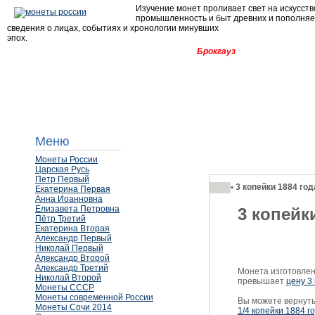
Изучение монет проливает свет на искусств
промышленность и быт древних и пополня
сведения о лицах, событиях и хронологии минувших
эпох.
Брокгауз
Меню
Монеты России
Царская Русь
Петр Первый
•
3 копейки 1884 год
Екатерина Первая
Анна Иоанновна
Елизавета Петровна
3 копейк
Пётр Третий
Екатерина Вторая
Александр Первый
Николай Первый
Александр Второй
Александр Третий
Монета изготовлена
Николай Второй
превышает
цену 3
Монеты СССР
Монеты современной России
Вы можете вернуть
Монеты Сочи 2014
1/4 копейки 1884 г