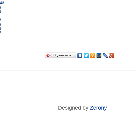
ода
а
а
а
а
а
а
Поделиться…
Designed by
Zerony