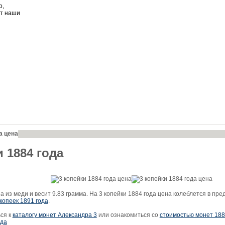
о,
ет наши
а цена
и 1884 года
 из меди и весит 9.83 грамма. На 3 копейки 1884 года цена колеблется в пред
 копеек 1891 года
.
ся к
каталогу монет Александра 3
или ознакомиться со
стоимостью монет 188
ода