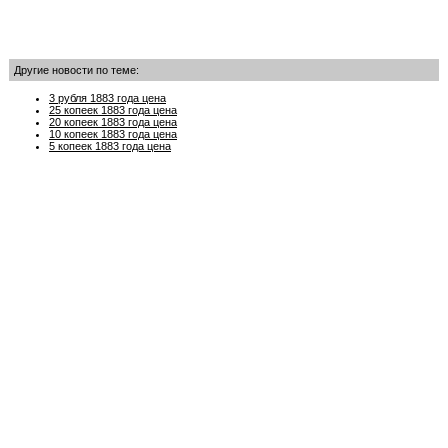
Другие новости по теме:
3 рубля 1883 года цена
25 копеек 1883 года цена
20 копеек 1883 года цена
10 копеек 1883 года цена
5 копеек 1883 года цена