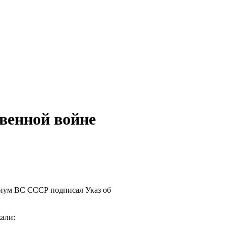
венной войне
идиум ВС СССР подписал Указ об
али: