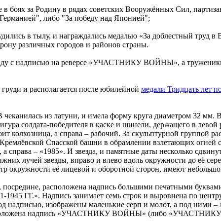
е в боях за Родину в рядах советских Вооружённых Сил, партиз
 Германией", либо "За победу над Японией";
удились в тылу, и награждались медалью «За доблестный труд в
борону различных городов и районов страны.
аду с надписью на реверсе «УЧАСТНИКУ ВОЙНЫ», а тружени
е груди и располагается после юбилейной
медали Тридцать лет п
 чеканилась из латуни, и имела форму круга диаметром 32 мм.
гура солдата-победителя в каске и шинели, держащего в левой 
оит колхозница, а справа – рабочий. За скульптурной группой ра
Кремлёвской Спасской башни в обрамлении взлетающих огней са
 а справа – «1985». И звезда, и памятные даты несколько сдвину
ижних лучей звезды, вправо и влево вдоль окружности до её сер
етр окружности её лицевой и оборотной сторон, имеют небольш
на, посредине, расположена надпись большими печатными бу
 ГГ.». Надпись занимает семь строк и выровнена по центру.
од надписью, изображены маленькие серп и молот, а под ними –
 расположена надпись «УЧАСТНИКУ ВОЙНЫ» (либо «УЧАСТНИ