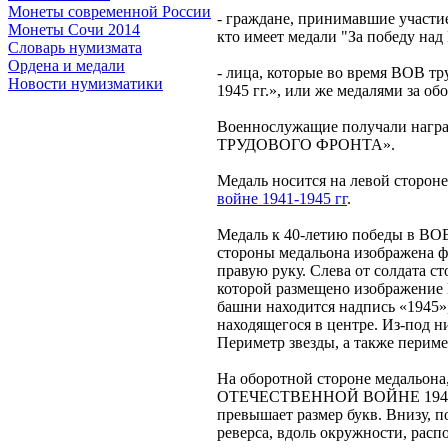
Монеты современной России
- граждане, принимавшие участи
Монеты Сочи 2014
кто имеет медали "За победу над
Словарь нумизмата
Ордена и медали
- лица, которые во время ВОВ тр
Новости нумизматики
1945 гг.», или же медалями за о
Военнослужащие получали нагр
ТРУДОВОГО ФРОНТА».
Медаль носится на левой сторон
войне 1941-1945 гг
.
Медаль к 40-летию победы в ВОВ
стороны медальона изображена фи
правую руку. Слева от солдата ст
которой размещено изображение 
башни находится надпись «1945»,
находящегося в центре. Из-под н
Периметр звезды, а также перим
На оборотной стороне медальо
ОТЕЧЕСТВЕННОЙ ВОЙНЕ 1941-1945
превышает размер букв. Внизу, п
реверса, вдоль окружности,