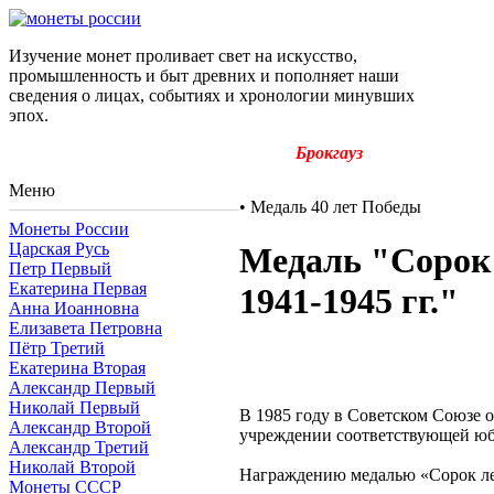
Изучение монет проливает свет на искусство,
промышленность и быт древних и пополняет наши
сведения о лицах, событиях и хронологии минувших
эпох.
Брокгауз
Меню
•
Медаль 40 лет Победы
Монеты России
Царская Русь
Медаль "Сорок 
Петр Первый
Екатерина Первая
1941-1945 гг."
Анна Иоанновна
Елизавета Петровна
Пётр Третий
Екатерина Вторая
Александр Первый
Николай Первый
В 1985 году в Советском Союзе о
Александр Второй
учреждении соответствующей юб
Александр Третий
Николай Второй
Награждению медалью «Сорок лет
Монеты СССР