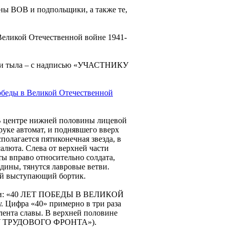
аны ВОВ и подпольщики, а также те,
 Великой Отечественной войне 1941-
ки тыла – с надписью «УЧАСТНИКУ
обеды в Великой Отечественной
 В центре нижней половины лицевой
руке автомат, и поднявшего вверх
сполагается пятиконечная звезда, в
люта. Слева от верхней части
ты вправо относительно солдата,
едины, тянутся лавровые ветви.
ой выступающий бортик.
квами: «40 ЛЕТ ПОБЕДЫ В ВЕЛИКОЙ
 Цифра «40» примерно в три раза
 лента славы. В верхней половине
КУ ТРУДОВОГО ФРОНТА»).