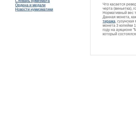
Словарь нумизмата
Что касается реве
Ордена и медали
черта (виньетка), 
Новости нумизматики
Нормативный вес тр
Данная монета, как
тиража
, сузунская
монета 3 копейки 
году на аукционе 
который состоялся 