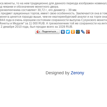
рса монеты, то на нем традиционно для данного периода изображен номинал
год чеканки и обозначение монетного двора.
ехкопеечника составляет 30,72 г., его диаметр – 39 мм.
 предмет аукционных торгов, имеет свою особенность. Заключается она в том,
 монета ценится гораздо выше, чем ее екатеринбургский аналог и на торги о
1844 года в очень хорошем состоянии сохранности выпуска Сузунского монетн
"Монеты и Медали" за 11 000 RUB. А трехкопеечник той же сохранности на инт
2 декабря 2010 года, был продан всего за 1028 RUB.
Поделиться…
Designed by
Zerony