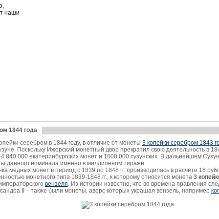
о,
ет наши
ом 1844 года
опейки серебром в 1844 году, в отличие от монеты
3 копейки серебром 1843 г
узуне. Поскольку Ижорский монетный двор прекратил свою деятельность в 184
 4 840 000 екатеринбургских монет и 1000 000 сузунских. В дальнейшем Сузу
ты данного номинала именно в миллионном тираже.
нка медных монет в период с 1839 по 1848 гг. производилась в расчете 16 руб
нностью монетного типа 1839-1848 гг., к которому относится монета
3 копейк
 императорского
вензеля
. Из истории известно, что во времена правления сл
сандра II – также были монеты, аверс которых украшал вензель, например
ко