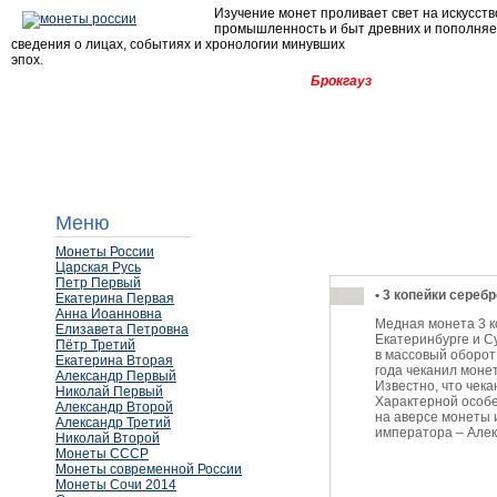
Изучение монет проливает свет на искусств
промышленность и быт древних и пополня
сведения о лицах, событиях и хронологии минувших
эпох.
Брокгауз
Меню
Монеты России
Царская Русь
Петр Первый
•
3 копейки серебр
Екатерина Первая
Анна Иоанновна
Медная монета 3 к
Елизавета Петровна
Екатеринбурге и С
Пётр Третий
в массовый оборот
Екатерина Вторая
года чеканил моне
Александр Первый
Известно, что чека
Николай Первый
Характерной особе
Александр Второй
на аверсе монеты
Александр Третий
императора – Алек
Николай Второй
Монеты СССР
Монеты современной России
Монеты Сочи 2014