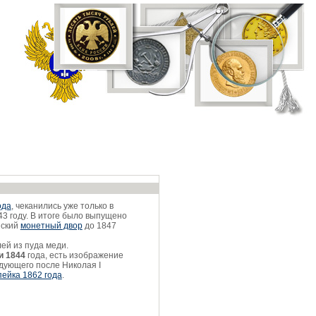
ода
, чеканились уже только в
3 году. В итоге было выпущено
нский
монетный двор
до 1847
лей из пуда меди.
и 1844
года, есть изображение
едующего после Николая I
пейка 1862 года
.