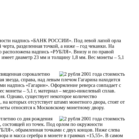
ружности надпись «БАНК РОССИИ». Под левой лапой орла
ерта, разделенная точкой, а ниже – год чеканки. На
но расположена надпись «РУБЛЯ». Внизу и по правой
 имеет диаметр 23 мм и толщину 1,8 мм. Вес монеты – 5,1
освященная сорокалетию
ая звезда, справа, над левым плечом Гагарина находится
вами надпись «Гагарин». Оформление реверса совпадает с
ес монеты – 5,1 г, материал – медно-никелевый сплав.
ия. Однако, существует некоторое количество
 на которых отсутствует штамп монетного двора, стоят от
онеты относятся к Московскому монетному двору.
отлетию со дня рождения
, состоящей из точек. Под орлом по окружности
ЛЯ», обрамленная точками с двух концов. Ниже слева
ра и масса серебра в монете в граммах «15,55». В самом