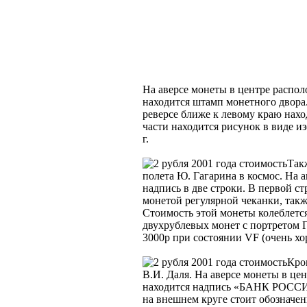
На аверсе монеты в центре распо
находится штамп монетного двора.
реверсе ближе к левому краю нах
части находится рисунок в виде и
г.
Так
полета Ю. Гагарина в космос. На а
надпись в две строки. В первой с
монетой регулярной чеканки, также
Стоимость этой монеты колеблется
двухрублевых монет с портретом Г
3000р при состоянии VF (очень хо
Кро
В.И. Даля. На аверсе монеты в це
находится надпись «БАНК РОССИИ
на внешнем круге стоит обозначен