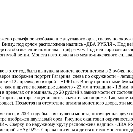
ложено рельефное изображение двуглавого орла, сверху по ок
 Внизу, под орлом расположена надпись «ДВА РУБЛЯ». Под ней ч
одится обозначение номинала – цифра «2». Под ней горизонталь
зогнутой ветви. Монета изготовлена из медно-никелевого сплава,
же в этот год была выпущена монета достоинством в 2 рубля, п
версе изображен портрет Гагарина, слева по окружности – летящ
троке «12 апреля», во второй – «1961г.». Внизу прописными бук
, как и другие параметры: диаметр - 23 мм и толщина - 1,8 мм, в
 в пределах от номинала, до 20 рублей в зависимости от состоян
агарина, которые оцениваются значительно дороже. Так, монеты,
рошее). Несмотря на отсутствие штампа монетного двора, эти м
ме того, в 2001 году была выпущена монета, посвященная двухс
нтре изображен двуглавый орел. Рисунок окантован окружностью
». Сверху, по наружному кругу расположена надпись «ДВА РУБ
ие пробы «Ag 925». Справа внизу находится штамп монетного дво