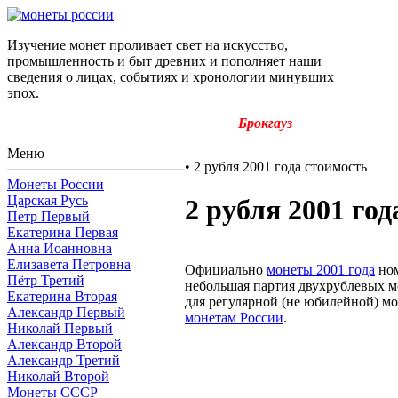
Изучение монет проливает свет на искусство,
промышленность и быт древних и пополняет наши
сведения о лицах, событиях и хронологии минувших
эпох.
Брокгауз
Меню
•
2 рубля 2001 года стоимость
Монеты России
Царская Русь
2 рубля 2001 год
Петр Первый
Екатерина Первая
Анна Иоанновна
Елизавета Петровна
Официально
монеты 2001 года
ном
Пётр Третий
небольшая партия двухрублевых мо
Екатерина Вторая
для регулярной (не юбилейной) мон
Александр Первый
монетам России
.
Николай Первый
Александр Второй
Александр Третий
Николай Второй
Монеты СССР