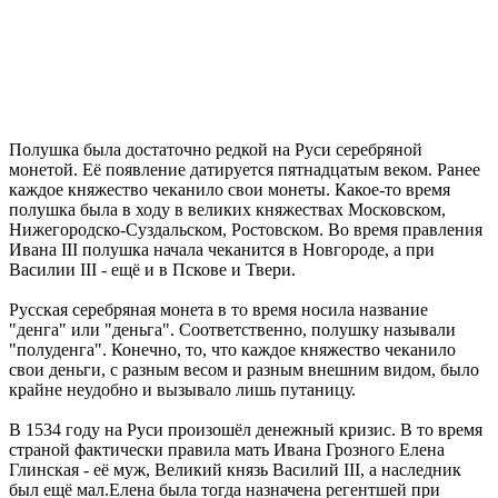
Полушка была достаточно редкой на Руси серебряной
монетой. Её появление датируется пятнадцатым веком. Ранее
каждое княжество чеканило свои монеты. Какое-то время
полушка была в ходу в великих княжествах Московском,
Нижегородско-Суздальском, Ростовском. Во время правления
Ивана III полушка начала чеканится в Новгороде, а при
Василии III - ещё и в Пскове и Твери.
Русская серебряная монета в то время носила название
"денга" или "деньга". Соответственно, полушку называли
"полуденга". Конечно, то, что каждое княжество чеканило
свои деньги, с разным весом и разным внешним видом, было
крайне неудобно и вызывало лишь путаницу.
В 1534 году на Руси произошёл денежный кризис. В то время
страной фактически правила мать Ивана Грозного Елена
Глинская - её муж, Великий князь Василий III, а наследник
был ещё мал.Елена была тогда назначена регентшей при