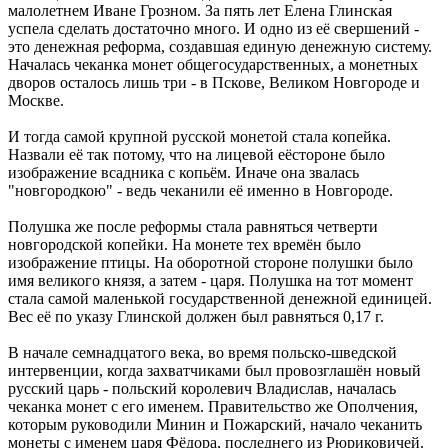
малолетнем Иване Грозном. За пять лет Елена Глинская
успела сделать достаточно много. И одно из её свершений -
это денежная реформа, создавшая единую денежную систему.
Началась чеканка монет общегосударственных, а монетных
дворов осталось лишь три - в Пскове, Великом Новгороде и
Москве.
И тогда самой крупной русской монетой стала копейка.
Назвали её так потому, что на лицевой еёстороне было
изображение всадника с копьём. Иначе она звалась
"новгородкою" - ведь чеканили её именно в Новгороде.
Полушка же после реформы стала равняться четверти
новгородской копейки. На монете тех времён было
изображение птицы. На оборотной стороне полушки было
имя великого князя, а затем - царя. Полушка на тот момент
стала самой маленькой государственной денежной единицей.
Вес её по указу Глинской должен был равняться 0,17 г.
В начале семнадцатого века, во время польско-шведской
интервенции, когда захватчиками был провозглашён новый
русский царь - польский королевич Владислав, началась
чеканка монет с его именем. Правительство же Ополчения,
которым руководили Минин и Пожарский, начало чеканить
монеты с именем царя Фёдора, последнего из Рюриковичей.