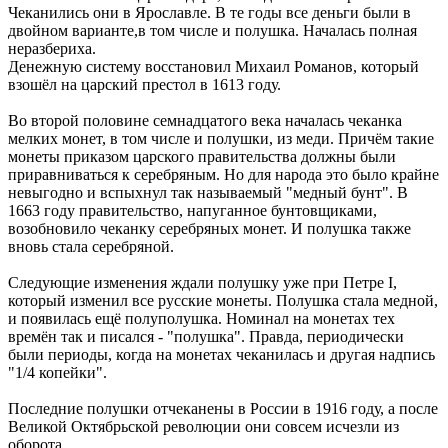
Чеканились они в Ярославле. В те годы все деньги были в
двойном варианте,в том числе и полушка. Началась полная
неразбериха.
Денежную систему восстановил Михаил Романов, который
взошёл на царский престол в 1613 году.
Во второй половине семнадцатого века началась чеканка
мелких монет, в том числе и полушки, из меди. Причём такие
монеты приказом царского правительства должны были
приравниваться к серебряным. Но для народа это было крайне
невыгодно и вспыхнул так называемый "медный бунт". В
1663 году правительство, напуганное бунтовщиками,
возобновило чеканку серебряных монет. И полушка также
вновь стала серебряной.
Следующие изменения ждали полушку уже при Петре I,
который изменил все русские монеты. Полушка стала медной,
и появилась ещё полуполушка. Номинал на монетах тех
времён так и писался - "полушка". Правда, периодически
были периоды, когда на монетах чеканилась и другая надпись
"1/4 копейки".
Последние полушки отчеканены в России в 1916 году, а после
Великой Октябрьской революции они совсем исчезли из
оборота.