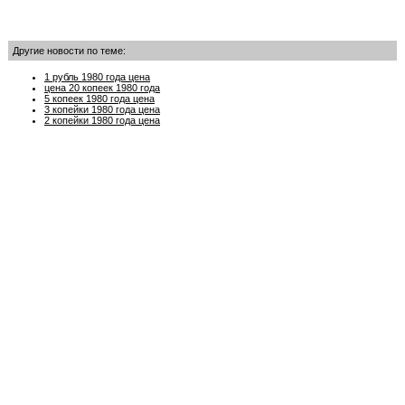
Другие новости по теме:
1 рубль 1980 года цена
цена 20 копеек 1980 года
5 копеек 1980 года цена
3 копейки 1980 года цена
2 копейки 1980 года цена