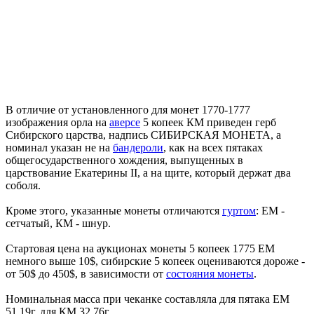
В отличие от установленного для монет 1770-1777
изображения орла на
аверсе
5 копеек КМ приведен герб
Сибирского царства, надпись СИБИРСКАЯ МОНЕТА, а
номинал указан не на
бандероли
, как на всех пятаках
общегосударственного хождения, выпущенных в
царствование Екатерины II, а на щите, который держат два
соболя.
Кроме этого, указанные монеты отличаются
гуртом
: ЕМ -
сетчатый, КМ - шнур.
Стартовая цена на аукционах монеты 5 копеек 1775 ЕМ
немного выше 10$, сибирские 5 копеек оцениваются дороже -
от 50$ до 450$, в зависимости от
состояния монеты
.
Номинальная масса при чеканке составляла для пятака ЕМ
51,19г, для КМ 32,76г.