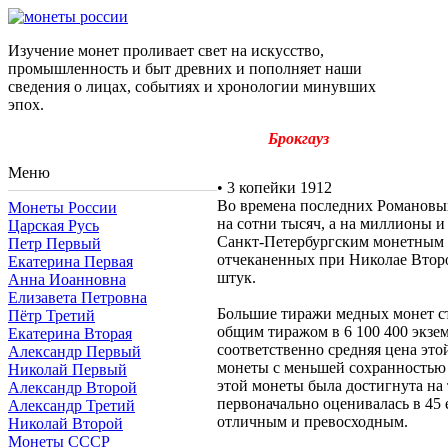
Изучение монет проливает свет на искусство,
промышленность и быт древних и пополняет наши
сведения о лицах, событиях и хронологии минувших
эпох.
Брокгауз
Меню
•
3 копейки 1912
Во времена последних Романовых
Монеты России
на сотни тысяч, а на миллионы 
Царская Русь
Санкт-Петербургским монетным д
Петр Первый
отчеканенных при Николае Второ
Екатерина Первая
штук.
Анна Иоанновна
Елизавета Петровна
Большие тиражи медных монет ст
Пётр Третий
общим тиражом в 6 100 400 экзе
Екатерина Вторая
соответственно средняя цена эт
Александр Первый
монеты с меньшей сохранностью с
Николай Первый
этой монеты была достигнута на т
Александр Второй
первоначально оценивалась в 45 е
Александр Третий
отличным и превосходным.
Николай Второй
Монеты СССР