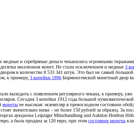
 медные и серебряные деньги чеканились огромными тиражами. 
и десятки миллионов монет. Не стали исключением и медные
3 ко
вором в количестве 8 533 341 штук. Это был не самый большо
м, к примеру,
3 копейки 1896
Бирмингемский монетный двор вып
али выходить с появлением регулярного чекана, к примеру, уже
мпляров. Сегодня 3 копейки 1912 года большой нумизматической
ой
монеты
не высокая: экземпляр в превосходном состоянии обойд
тоят значительно ниже – не более 150 рублей за образец. За пос
оргах аукциона Leipziger Münzhandlung und Auktion Heidrun Höhn
вро, а была продана за 120 евро, при этом
состояние монеты
кла